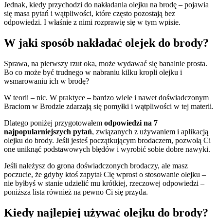
Jednak, kiedy przychodzi do nakładania olejku na brodę – pojawia
się masa pytań i wątpliwości, które często pozostają bez
odpowiedzi. I właśnie z nimi rozprawię się w tym wpisie.
W jaki sposób nakładać olejek do brody?
Sprawa, na pierwszy rzut oka, może wydawać się banalnie prosta.
Bo co może być trudnego w nabraniu kilku kropli olejku i
wsmarowaniu ich w brodę?
W teorii – nic. W praktyce – bardzo wiele i nawet doświadczonym
Braciom w Brodzie zdarzają się pomyłki i wątpliwości w tej materii.
Dlatego poniżej przygotowałem
odpowiedzi na
7
najpopularniejszych pytań
, związanych z używaniem i aplikacją
olejku do brody. Jeśli jesteś początkującym brodaczem, pozwolą Ci
one uniknąć podstawowych błędów i wyrobić sobie dobre nawyki.
Jeśli należysz do grona doświadczonych brodaczy, ale masz
poczucie, że gdyby ktoś zapytał Cię wprost o stosowanie olejku –
nie byłbyś w stanie udzielić mu krótkiej, rzeczowej odpowiedzi –
poniższa lista również na pewno Ci się przyda.
Kiedy najlepiej używać olejku do brody?