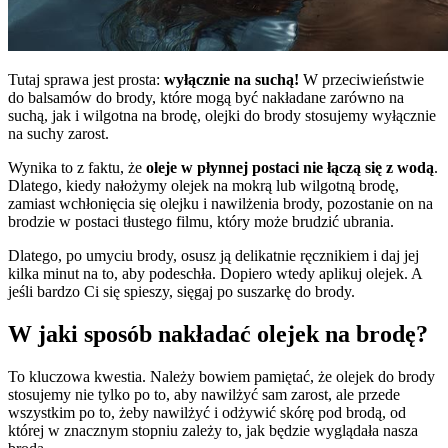
Tutaj sprawa jest prosta:
wyłącznie na suchą!
W przeciwieństwie
do balsamów do brody, które mogą być nakładane zarówno na
suchą, jak i wilgotna na brodę, olejki do brody stosujemy wyłącznie
na suchy zarost.
Wynika to z faktu, że
oleje w płynnej postaci nie łączą się z wodą
.
Dlatego, kiedy nałożymy olejek na mokrą lub wilgotną brodę,
zamiast wchłonięcia się olejku i nawilżenia brody, pozostanie on na
brodzie w postaci tłustego filmu, który może brudzić ubrania.
Dlatego, po umyciu brody, osusz ją delikatnie ręcznikiem i daj jej
kilka minut na to, aby podeschła. Dopiero wtedy aplikuj olejek. A
jeśli bardzo Ci się spieszy, sięgaj po suszarkę do brody.
W jaki sposób nakładać olejek na brodę?
To kluczowa kwestia. Należy bowiem pamiętać, że olejek do brody
stosujemy nie tylko po to, aby nawilżyć sam zarost, ale przede
wszystkim po to, żeby nawilżyć i odżywić skórę pod brodą, od
której w znacznym stopniu zależy to, jak będzie wyglądała nasza