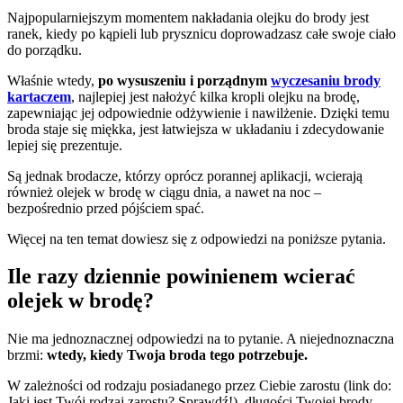
Najpopularniejszym momentem nakładania olejku do brody jest
ranek, kiedy po kąpieli lub prysznicu doprowadzasz całe swoje ciało
do porządku.
Właśnie wtedy,
po wysuszeniu i porządnym
wyczesaniu brody
kartaczem
, najlepiej jest nałożyć kilka kropli olejku na brodę,
zapewniając jej odpowiednie odżywienie i nawilżenie. Dzięki temu
broda staje się miękka, jest łatwiejsza w układaniu i zdecydowanie
lepiej się prezentuje.
Są jednak brodacze, którzy oprócz porannej aplikacji, wcierają
również olejek w brodę w ciągu dnia, a nawet na noc –
bezpośrednio przed pójściem spać.
Więcej na ten temat dowiesz się z odpowiedzi na poniższe pytania.
Ile razy dziennie powinienem wcierać
olejek w brodę?
Nie ma jednoznacznej odpowiedzi na to pytanie. A niejednoznaczna
brzmi:
wtedy, kiedy Twoja broda tego potrzebuje.
W zależności od rodzaju posiadanego przez Ciebie zarostu (link do:
Jaki jest Twój rodzaj zarostu? Sprawdź!), długości Twojej brody,