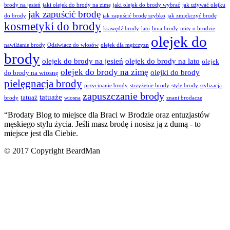
brody na jesień
jaki olejek do brody na zimę
jaki olejek do brody wybrać
jak używać olejku
jak zapuścić brodę
do brody
jak zapuścić brodę szybko
jak zmiękczyć brodę
kosmetyki do brody
krawędź brody
lato
linia brody
mity o brodzie
olejek do
nawilżanie brody
Odsiwiacz do włosów
olejek dla mężczyzn
brody
olejek do brody na jesień
olejek do brody na lato
olejek
olejek do brody na zimę
olejki do brody
do brody na wiosnę
pielęgnacja brody
przycinanie brody
strzyżenie brody
style brody
stylizacja
zapuszczanie brody
tatuaże
tatuaż
brody
wiosna
znani brodacze
“Brodaty Blog to miejsce dla
Braci w Brodzie
oraz entuzjastów
męskiego stylu życia. Jeśli masz brodę i nosisz ją z dumą - to
miejsce jest
dla Ciebie
.
© 2017 Copyright BeardMan