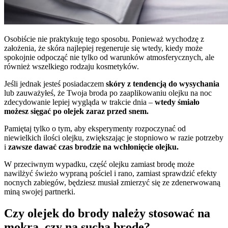
Osobiście nie praktykuję tego sposobu. Ponieważ wychodzę z
założenia, że skóra najlepiej regeneruje się wtedy, kiedy może
spokojnie odpocząć nie tylko od warunków atmosferycznych, ale
również wszelkiego rodzaju kosmetyków.
Jeśli jednak jesteś posiadaczem
skóry z tendencją do wysychania
lub zauważyłeś, że Twoja broda po zaaplikowaniu olejku na noc
zdecydowanie lepiej wygląda w trakcie dnia –
wtedy śmiało
możesz sięgać po olejek zaraz przed snem.
Pamiętaj tylko o tym, aby eksperymenty rozpoczynać od
niewielkich ilości olejku, zwiększając je stopniowo w razie potrzeby
i
zawsze dawać czas brodzie na wchłonięcie olejku.
W przeciwnym wypadku, część olejku zamiast brodę może
nawilżyć świeżo wypraną pościel i rano, zamiast sprawdzić efekty
nocnych zabiegów, będziesz musiał zmierzyć się ze zdenerwowaną
miną swojej partnerki.
Czy olejek do brody należy stosować na
mokrą, czy na suchą brodę?