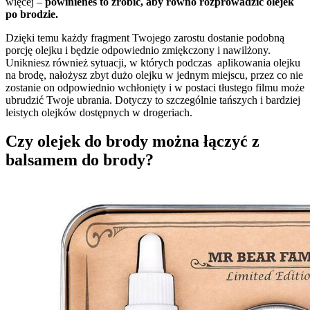
więcej –
powinieneś to zrobić, aby równo rozprowadzić olejek
po brodzie.
Dzięki temu każdy fragment Twojego zarostu dostanie podobną
porcję olejku i będzie odpowiednio zmiękczony i nawilżony.
Unikniesz również sytuacji, w których podczas aplikowania olejku
na brodę, nałożysz zbyt dużo olejku w jednym miejscu, przez co nie
zostanie on odpowiednio wchłonięty i w postaci tłustego filmu może
ubrudzić Twoje ubrania. Dotyczy to szczególnie tańszych i bardziej
leistych olejków dostępnych w drogeriach.
Czy olejek do brody można łączyć z
balsamem do brody?