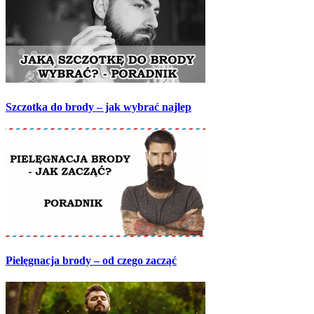
Szczotka do brody – jak wybrać najlep
Pielęgnacja brody – od czego zacząć