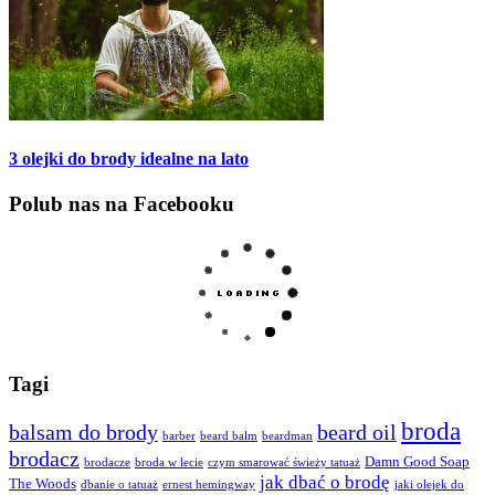
3 olejki do brody idealne na lato
Polub nas na Facebooku
Tagi
broda
balsam do brody
beard oil
barber
beard balm
beardman
brodacz
Damn Good Soap
brodacze
broda w lecie
czym smarować świeży tatuaż
jak dbać o brodę
The Woods
dbanie o tatuaż
ernest hemingway
jaki olejek do