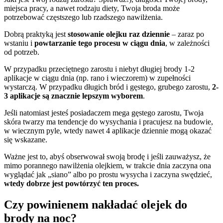
miejsca pracy, a nawet rodzaju diety, Twoja broda może
potrzebować częstszego lub rzadszego nawilżenia.
Dobrą praktyką jest
stosowanie olejku raz dziennie
– zaraz po
wstaniu i
powtarzanie tego procesu w ciągu dnia
, w zależności
od potrzeb.
W przypadku przeciętnego zarostu i niebyt długiej brody 1-2
aplikacje w ciągu dnia (np. rano i wieczorem) w zupełności
wystarczą. W przypadku długich bród i gęstego, grubego zarostu,
2-
3 aplikacje są znacznie lepszym wyborem
.
Jeśli natomiast jesteś posiadaczem mega gęstego zarostu, Twoja
skóra twarzy ma tendencje do wysychania i pracujesz na budowie,
w wiecznym pyle, wtedy nawet 4 aplikacje dziennie mogą okazać
się wskazane.
Ważne jest to, abyś obserwował swoją brodę i jeśli zauważysz, że
mimo porannego nawilżenia olejkiem, w trakcie dnia zaczyna ona
wyglądać jak „siano” albo po prostu wysycha i zaczyna swędzieć,
wtedy dobrze jest powtórzyć ten proces.
Czy powinienem nakładać olejek do
brody na noc?