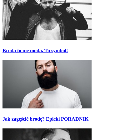
Broda to nie moda. To symbol!
Jak zagęścić brodę? Epicki PORADNIK