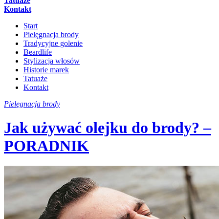
Tatuaże
Kontakt
Start
Pielęgnacja brody
Tradycyjne golenie
Beardlife
Stylizacja włosów
Historie marek
Tatuaże
Kontakt
Pielęgnacja brody
Jak używać olejku do brody? –
PORADNIK