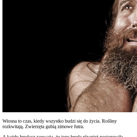
Wiosna to czas, kiedy wszystko budzi się do życia. Rośliny
rozkwitają. Zwierzęta gubią zimowe futra.
A każdy brodacz zauważa, że jego broda również postanowiła