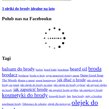
3 olejki do brody idealne na lato
Polub nas na Facebooku
Tagi
broda
balsam do brody
beard oil
barber
beard balm
beardman
brodacz
Damn Good Soap
brodacze
broda w lecie
czym smarować świeży tatuaż
jak dbać o brodę
The Woods
dbanie o tatuaż
ernest hemingway
jaki olejek do
brody na jesień
jaki olejek do brody na zimę
jaki olejek do brody wybrać
jak używać olejku
jak zapuścić brodę
do brody
jak zapuścić brodę szybko
jak zmiękczyć brodę
kosmetyki do brody
krawędź brody
lato
linia brody
mity o brodzie
olejek do
nawilżanie brody
Odsiwiacz do włosów
olejek dla mężczyzn