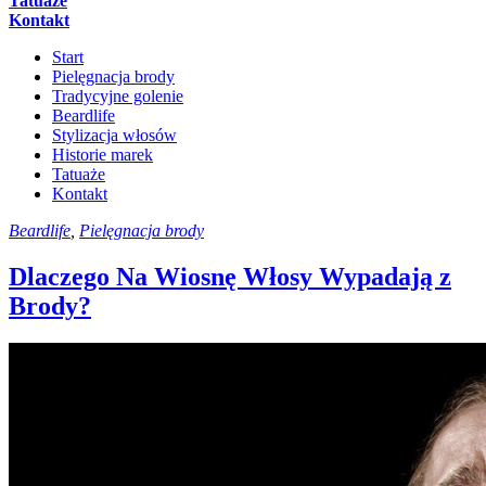
Tatuaże
Kontakt
Start
Pielęgnacja brody
Tradycyjne golenie
Beardlife
Stylizacja włosów
Historie marek
Tatuaże
Kontakt
Beardlife
,
Pielęgnacja brody
Dlaczego Na Wiosnę Włosy Wypadają z
Brody?