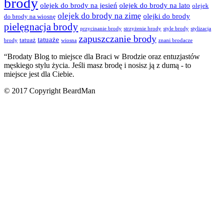
brody
olejek do brody na jesień
olejek do brody na lato
olejek
olejek do brody na zimę
olejki do brody
do brody na wiosnę
pielęgnacja brody
przycinanie brody
strzyżenie brody
style brody
stylizacja
zapuszczanie brody
tatuaże
tatuaż
brody
wiosna
znani brodacze
“Brodaty Blog to miejsce dla
Braci w Brodzie
oraz entuzjastów
męskiego stylu życia. Jeśli masz brodę i nosisz ją z dumą - to
miejsce jest
dla Ciebie
.
© 2017 Copyright BeardMan