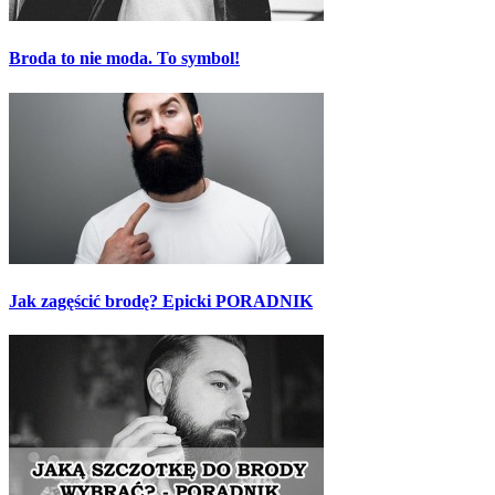
Broda to nie moda. To symbol!
Jak zagęścić brodę? Epicki PORADNIK