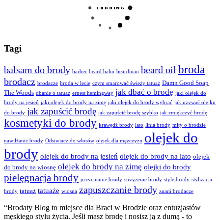
Tagi
broda
balsam do brody
beard oil
barber
beard balm
beardman
brodacz
Damn Good Soap
brodacze
broda w lecie
czym smarować świeży tatuaż
jak dbać o brodę
The Woods
dbanie o tatuaż
ernest hemingway
jaki olejek do
brody na jesień
jaki olejek do brody na zimę
jaki olejek do brody wybrać
jak używać olejku
jak zapuścić brodę
do brody
jak zapuścić brodę szybko
jak zmiękczyć brodę
kosmetyki do brody
krawędź brody
lato
linia brody
mity o brodzie
olejek do
nawilżanie brody
Odsiwiacz do włosów
olejek dla mężczyzn
brody
olejek do brody na jesień
olejek do brody na lato
olejek
olejek do brody na zimę
olejki do brody
do brody na wiosnę
pielęgnacja brody
przycinanie brody
strzyżenie brody
style brody
stylizacja
zapuszczanie brody
tatuaże
tatuaż
brody
wiosna
znani brodacze
“Brodaty Blog to miejsce dla
Braci w Brodzie
oraz entuzjastów
męskiego stylu życia. Jeśli masz brodę i nosisz ją z dumą - to