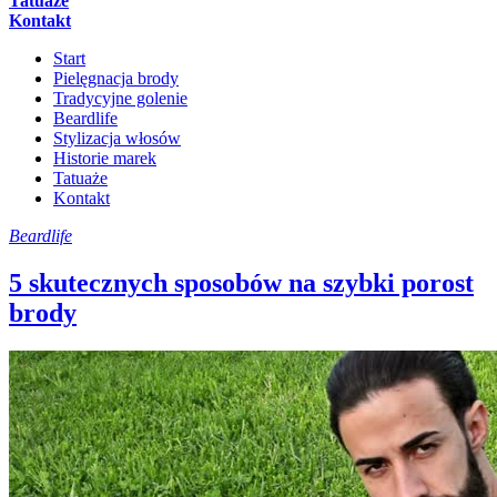
Tatuaże
Kontakt
Start
Pielęgnacja brody
Tradycyjne golenie
Beardlife
Stylizacja włosów
Historie marek
Tatuaże
Kontakt
Beardlife
5 skutecznych sposobów na szybki porost
brody