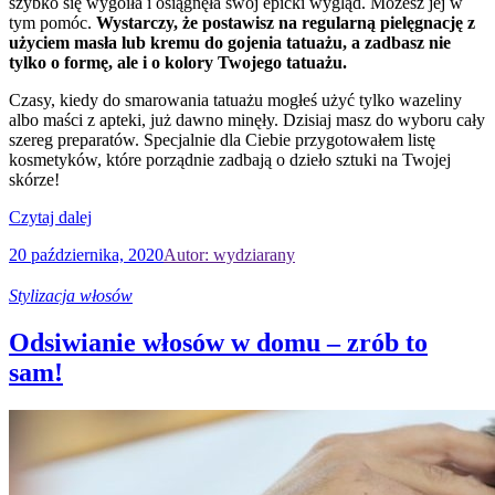
szybko się wygoiła i osiągnęła swój epicki wygląd. Możesz jej w
tym pomóc.
Wystarczy, że postawisz na regularną pielęgnację z
użyciem masła lub kremu do gojenia tatuażu, a zadbasz nie
tylko o formę, ale i o kolory Twojego tatuażu.
Czasy, kiedy do smarowania tatuażu mogłeś użyć tylko wazeliny
albo maści z apteki, już dawno minęły. Dzisiaj masz do wyboru cały
szereg preparatów. Specjalnie dla Ciebie przygotowałem listę
kosmetyków, które porządnie zadbają o dzieło sztuki na Twojej
skórze!
Czytaj dalej
20 października, 2020
Autor: wydziarany
Stylizacja włosów
Odsiwianie włosów w domu – zrób to
sam!