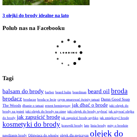
3 olejki do brody idealne na lato
Polub nas na Facebooku
Tagi
broda
balsam do brody
beard oil
barber
beard balm
beardman
brodacz
Damn Good Soap
brodacze
broda w lecie
czym smarować świeży tatuaż
jak dbać o brodę
The Woods
dbanie o tatuaż
ernest hemingway
jaki olejek do
brody na jesień
jaki olejek do brody na zimę
jaki olejek do brody wybrać
jak używać olejku
jak zapuścić brodę
do brody
jak zapuścić brodę szybko
jak zmiękczyć brodę
kosmetyki do brody
krawędź brody
lato
linia brody
mity o brodzie
olejek do
nawilżanie brody
Odsiwiacz do włosów
olejek dla mężczyzn