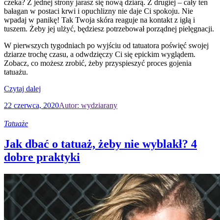
czeka? Z jednej strony jarasz się nową dziarą. Z drugiej – cały ten
bałagan w postaci krwi i opuchlizny nie daje Ci spokoju. Nie
wpadaj w panikę! Tak Twoja skóra reaguje na kontakt z igłą i
tuszem. Żeby jej ulżyć, będziesz potrzebował porządnej pielęgnacji.
W pierwszych tygodniach po wyjściu od tatuatora poświęć swojej
dziarze trochę czasu, a odwdzięczy Ci się epickim wyglądem.
Zobacz, co możesz zrobić, żeby przyspieszyć proces gojenia
tatuażu.
Czytaj dalej
22 czerwca, 2020
Autor: wydziarany
Tatuaże
Jak dbać o tatuaż, żeby nie wyblakł? 4
dobre praktyki