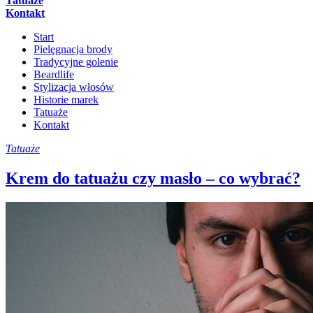
Tatuaże
Kontakt
Start
Pielęgnacja brody
Tradycyjne golenie
Beardlife
Stylizacja włosów
Historie marek
Tatuaże
Kontakt
Tatuaże
Krem do tatuażu czy masło – co wybrać?