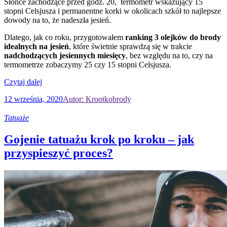
Słońce zachodzące przed godz. 20, termometr wskazujący 15
stopni Celsjusza i permanentne korki w okolicach szkół to najlepsze
dowody na to, że nadeszła jesień.
Dlatego, jak co roku, przygotowałem
ranking 3 olejków do brody
idealnych na jesień
, które świetnie sprawdzą się w trakcie
nadchodzących jesiennych miesięcy
, bez względu na to, czy na
termometrze zobaczymy 25 czy 15 stopni Celsjusza.
Czytaj dalej
12 września, 2020
Autor: Krootkobrody
Tatuaże
Gojenie tatuażu krok po kroku – jak
przyspieszyć proces?