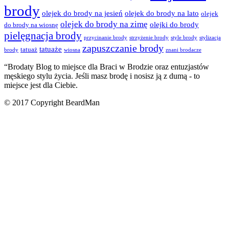
brody
olejek do brody na jesień
olejek do brody na lato
olejek
olejek do brody na zimę
olejki do brody
do brody na wiosnę
pielęgnacja brody
przycinanie brody
strzyżenie brody
style brody
stylizacja
zapuszczanie brody
tatuaże
tatuaż
brody
wiosna
znani brodacze
“Brodaty Blog to miejsce dla
Braci w Brodzie
oraz entuzjastów
męskiego stylu życia. Jeśli masz brodę i nosisz ją z dumą - to
miejsce jest
dla Ciebie
.
© 2017 Copyright BeardMan