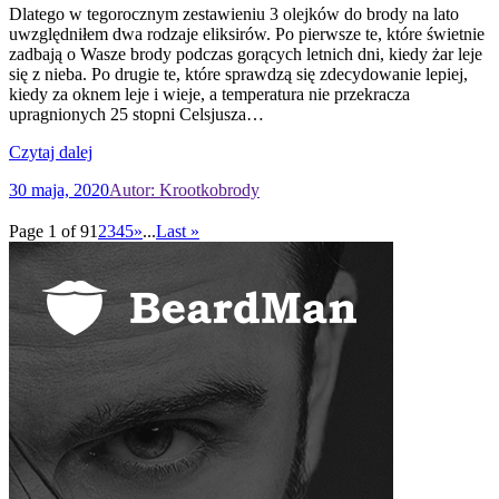
Dlatego w tegorocznym zestawieniu 3 olejków do brody na lato
uwzględniłem dwa rodzaje eliksirów. Po pierwsze te, które świetnie
zadbają o Wasze brody podczas gorących letnich dni, kiedy żar leje
się z nieba. Po drugie te, które sprawdzą się zdecydowanie lepiej,
kiedy za oknem leje i wieje, a temperatura nie przekracza
upragnionych 25 stopni Celsjusza…
Czytaj dalej
30 maja, 2020
Autor: Krootkobrody
Page 1 of 9
1
2
3
4
5
»
...
Last »