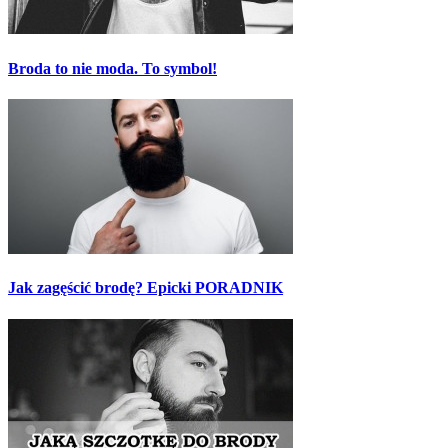
Broda to nie moda. To symbol!
Jak zagęścić brodę? Epicki PORADNIK